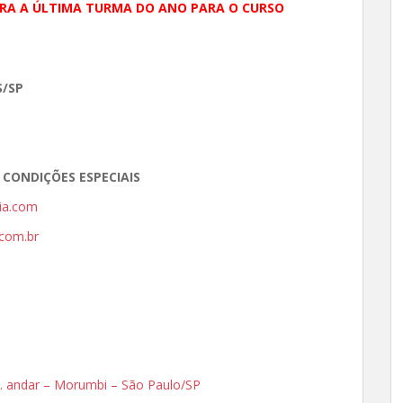
ARA A ÚLTIMA TURMA DO ANO PARA O CURSO
/SP
 CONDIÇÕES ESPECIAIS
ia.com
com.br
3o. andar – Morumbi – São Paulo/SP