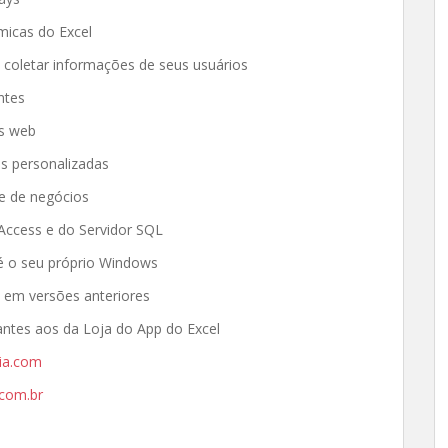
micas do Excel
a coletar informações de seus usuários
ntes
as web
s personalizadas
se de negócios
Access e do Servidor SQL
é o seu próprio Windows
 em versões anteriores
ntes aos da Loja do App do Excel
ia.com
com.br