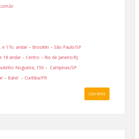
com.br
. e 17o. andar – Brooklin – São Paulo/SP
 e 18 andar – Centro – Rio de Janeiro/RJ
 Coutinho Nogueira, 150 – Campinas/SP
dar – Batel – Curitiba/PR
LEIA MAIS