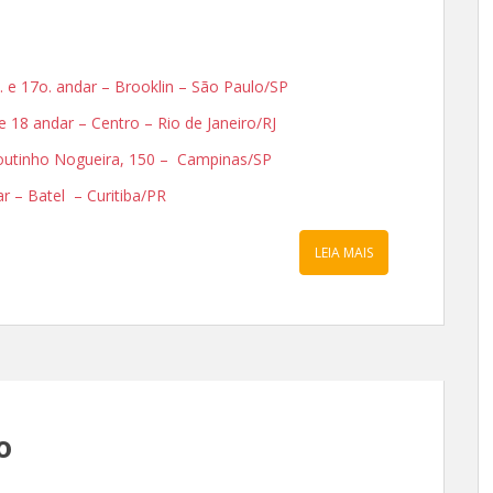
. e 17o. andar – Brooklin – São Paulo/SP
 e 18 andar – Centro – Rio de Janeiro/RJ
 Coutinho Nogueira, 150 – Campinas/SP
dar – Batel – Curitiba/PR
LEIA MAIS
o