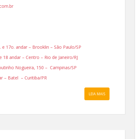
com.br
. e 17o. andar – Brooklin – São Paulo/SP
 e 18 andar – Centro – Rio de Janeiro/RJ
 Coutinho Nogueira, 150 – Campinas/SP
dar – Batel – Curitiba/PR
LEIA MAIS