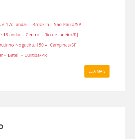
. e 17o. andar – Brooklin – São Paulo/SP
 e 18 andar – Centro – Rio de Janeiro/RJ
 Coutinho Nogueira, 150 – Campinas/SP
dar – Batel – Curitiba/PR
LEIA MAIS
o