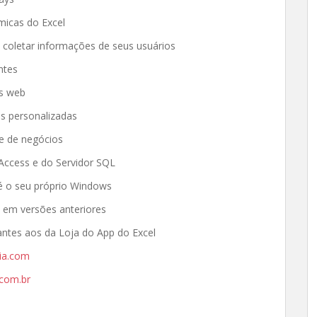
micas do Excel
a coletar informações de seus usuários
ntes
as web
s personalizadas
se de negócios
Access e do Servidor SQL
é o seu próprio Windows
 em versões anteriores
ntes aos da Loja do App do Excel
ia.com
com.br