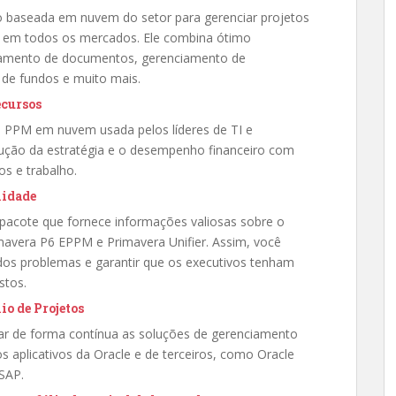
ão baseada em nuvem do setor para gerenciar projetos
ho em todos os mercados. Ele combina ótimo
ciamento de documentos, gerenciamento de
de fundos e muito mais.
ecursos
ção PPM em nuvem usada pelos líderes de TI e
ução da estratégia e o desempenho financeiro com
s e trabalho.
lidade
pacote que fornece informações valiosas sobre o
mavera P6 EPPM e Primavera Unifier. Assim, você
 dos problemas e garantir que os executivos tenham
stos.
io de Projetos
rar de forma contínua as soluções de gerenciamento
s aplicativos da Oracle e de terceiros, como Oracle
 SAP.