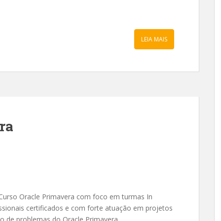
LEIA MAIS
ra
 Curso Oracle Primavera com foco em turmas In
ionais certificados e com forte atuação em projetos
ção de problemas do Oracle Primavera.