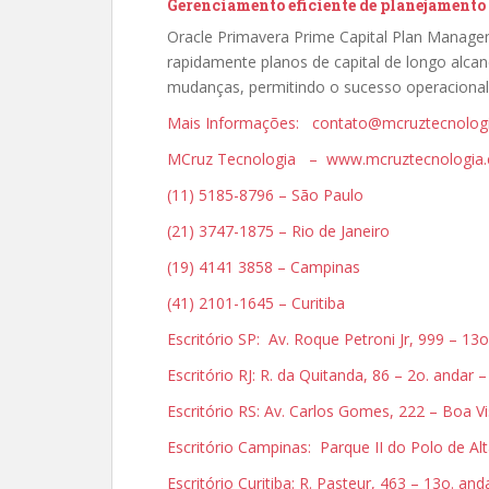
Gerenciamento eficiente de planejamento e
Oracle Primavera Prime Capital Plan Manag
rapidamente planos de capital de longo alca
mudanças, permitindo o sucesso operacional
Mais Informações: contato@mcruztecnolog
MCruz Tecnologia – www.mcruztecnologia.
(11) 5185-8796 – São Paulo
(21) 3747-1875 – Rio de Janeiro
(19) 4141 3858 – Campinas
(41) 2101-1645 – Curitiba
Escritório SP: Av. Roque Petroni Jr, 999 – 1
Escritório RJ: R. da Quitanda, 86 – 2o. andar 
Escritório RS: Av. Carlos Gomes, 222 – Boa V
Escritório Campinas: Parque II do Polo de 
Escritório Curitiba: R. Pasteur, 463 – 13o. an