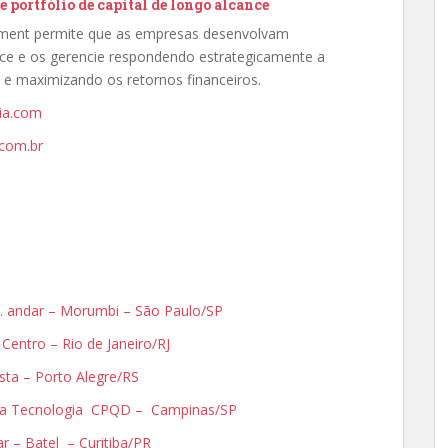
 portfólio de capital de longo alcance
ement permite que as empresas desenvolvam
nce e os gerencie respondendo estrategicamente a
 e maximizando os retornos financeiros.
ia.com
com.br
3o. andar – Morumbi – São Paulo/SP
– Centro – Rio de Janeiro/RJ
ista – Porto Alegre/RS
Alta Tecnologia CPQD – Campinas/SP
dar – Batel – Curitiba/PR