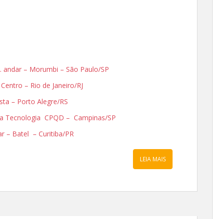
3o. andar – Morumbi – São Paulo/SP
– Centro – Rio de Janeiro/RJ
ista – Porto Alegre/RS
Alta Tecnologia CPQD – Campinas/SP
dar – Batel – Curitiba/PR
LEIA MAIS