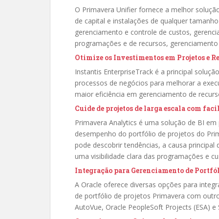
O Primavera Unifier fornece a melhor soluç
de capital e instalações de qualquer taman
gerenciamento e controle de custos, geren
programações e de recursos, gerenciamento 
Otimize os Investimentos em Projetos e R
Instantis EnterpriseTrack é a principal solu
processos de negócios para melhorar a exec
maior eficiência em gerenciamento de recurso
Cuide de projetos de larga escala com faci
Primavera Analytics é uma solução de BI em 
desempenho do portfólio de projetos do Pri
pode descobrir tendências, a causa principal
uma visibilidade clara das programações e cu
Integração para Gerenciamento de Portfól
A Oracle oferece diversas opções para integ
de portfólio de projetos Primavera com outro
AutoVue, Oracle PeopleSoft Projects (ESA) e