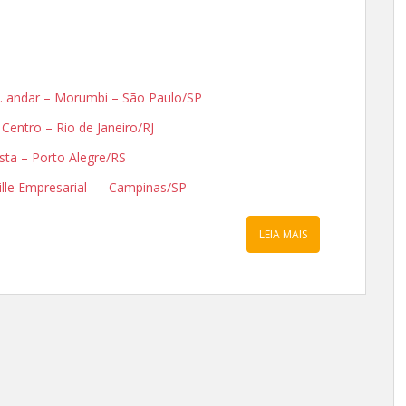
3o. andar – Morumbi – São Paulo/SP
– Centro – Rio de Janeiro/RJ
ista – Porto Alegre/RS
ille Empresarial – Campinas/SP
LEIA MAIS