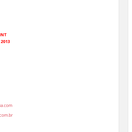
INT
 2013
ia.com
com.br