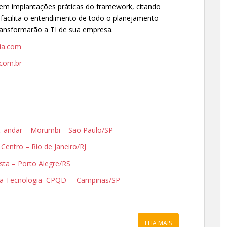
 em implantações práticas do framework, citando
acilita o entendimento de todo o planejamento
transformarão a TI de sua empresa.
ia.com
com.br
3o. andar – Morumbi – São Paulo/SP
– Centro – Rio de Janeiro/RJ
ista – Porto Alegre/RS
Alta Tecnologia CPQD – Campinas/SP
LEIA MAIS