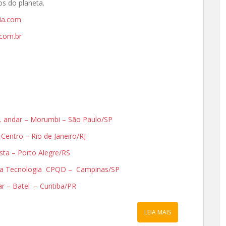
s do planeta.
ia.com
com.br
3o. andar – Morumbi – São Paulo/SP
– Centro – Rio de Janeiro/RJ
ista – Porto Alegre/RS
Alta Tecnologia CPQD – Campinas/SP
dar – Batel – Curitiba/PR
LEIA MAIS