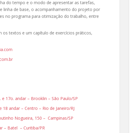
inha do tempo e o modo de apresentar as tarefas,
de linha de base, o acompanhamento do projeto por
les no programa para otimização do trabalho, entre
 os textos e um capítulo de exercícios práticos,
ia.com
com.br
. e 17o. andar – Brooklin – São Paulo/SP
 e 18 andar – Centro – Rio de Janeiro/RJ
 Coutinho Nogueira, 150 – Campinas/SP
dar – Batel – Curitiba/PR